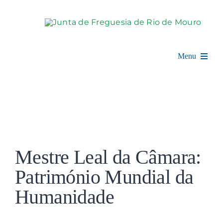
Skip
to
content
Menu
Rio de Mouro
Junta de Freguesia
View
Assembleia
Larger
Mestre Leal da Câmara:
Image
Balcão Digital
Património Mundial da
Humanidade
Notícias e Eventos
Espaço Cultural