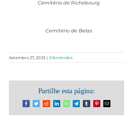
Cemitério de Richebourg
Cemitério de Belas
Setembro 27, 2023
|
Efemérides
Partilhe esta página:
Facebook
Twitter
Reddit
LinkedIn
WhatsApp
Telegram
Tumblr
Pinterest
Email
(necessário
mas
não
publicado)