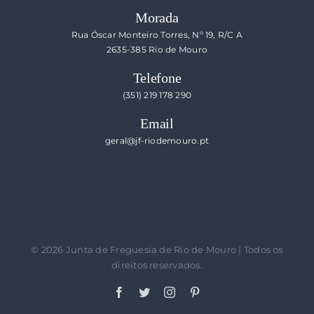
Morada
Rua Óscar Monteiro Torres, Nº 19, R/C A
2635-385 Rio de Mouro
Telefone
(351) 219 178 290
Email
geral@jf-riodemouro.pt
©
2026 Junta de Freguesia de Rio de Mouro | Todos os
direitos reservados.
Facebook
Twitter
Instagram
Pinterest