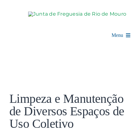
Skip
to
content
Menu
Rio de Mouro
Junta de Freguesia
View
Assembleia
Larger
Limpeza e Manutenção
Image
Balcão Digital
de Diversos Espaços de
Uso Coletivo
Notícias e Eventos
Espaço Cultural