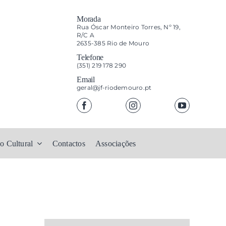
Morada
Rua Óscar Monteiro Torres, Nº 19,
R/C A
2635-385 Rio de Mouro
Telefone
(351) 219 178 290
Email
geral@jf-riodemouro.pt
o Cultural
Contactos
Associações