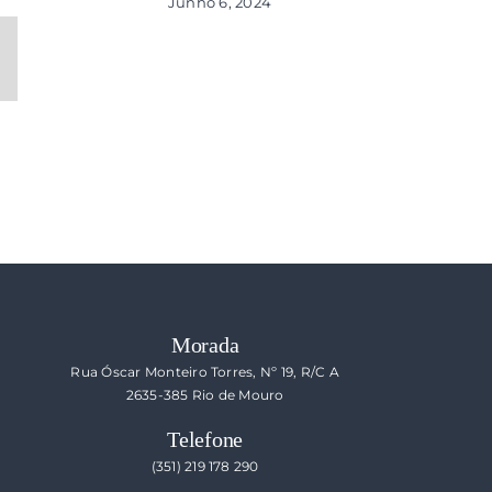
Junho 6, 2024
ail
ecessário
s
o
blicado)
Morada
Rua Óscar Monteiro Torres, Nº 19, R/C A
2635-385 Rio de Mouro
Telefone
(351) 219 178 290