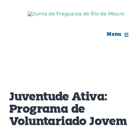
Skip
to
content
Menu
Rio de Mouro
Junta de Freguesia
View
Assembleia
Larger
Juventude Ativa:
Image
Balcão Digital
Programa de
Voluntariado Jovem
Notícias e Eventos
Espaço Cultural