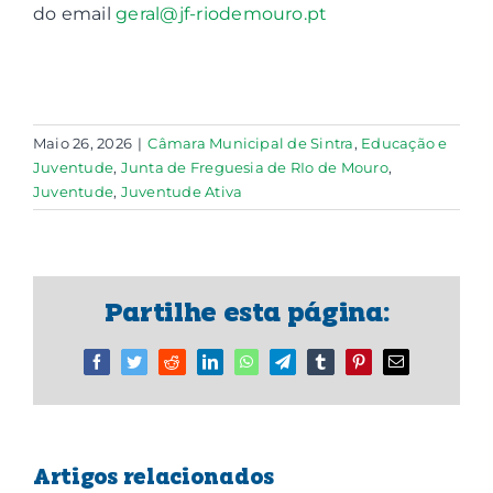
do email
geral@jf-riodemouro.pt
Maio 26, 2026
|
Câmara Municipal de Sintra
,
Educação e
Juventude
,
Junta de Freguesia de RIo de Mouro
,
Juventude
,
Juventude Ativa
Partilhe esta página:
Facebook
Twitter
Reddit
LinkedIn
WhatsApp
Telegram
Tumblr
Pinterest
Email
(necessário
mas
não
publicado)
Artigos relacionados