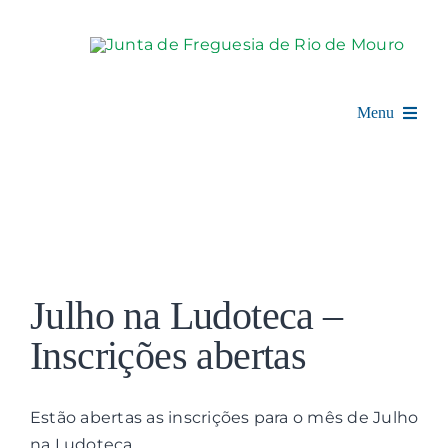
Skip
to
content
Menu
Rio de Mouro
Junta de Freguesia
View
Assembleia
Larger
Julho na Ludoteca –
Image
Balcão Digital
Inscrições abertas
Notícias e Eventos
Estão abertas as inscrições para o mês de Julho
na Ludoteca.
Espaço Cultural