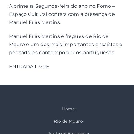
A primeira Segunda-feira do ano no Forno –
Espaço Cultural contará com a presença de
Contactos
Manuel Frias Martins.
Associações
Manuel Frias Martins é freguês de Rio de
Mouro e um dos mais importantes ensaístas e
pensadores contemporâneos portugueses.
ENTRADA LIVRE
Home
Rio de Mouro
Junta de Freguesia