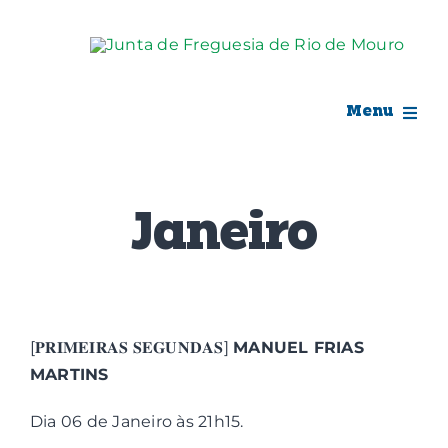
Skip
to
content
Menu
Rio de Mouro
Janeiro
Junta de Freguesia
Assembleia
Balcão Digital
[𝐏𝐑𝐈𝐌𝐄𝐈𝐑𝐀𝐒 𝐒𝐄𝐆𝐔𝐍𝐃𝐀𝐒]
MANUEL FRIAS
MARTINS
Notícias e Eventos
Dia 06 de Janeiro às 21h15.
Espaço Cultural