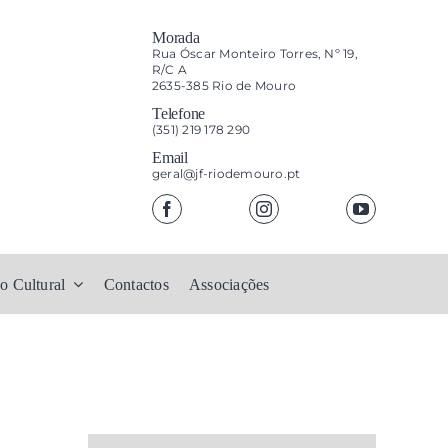
Morada
Rua Óscar Monteiro Torres, Nº 19,
R/C A
2635-385 Rio de Mouro
Telefone
(351) 219 178 290
Email
geral@jf-riodemouro.pt
o Cultural
Contactos
Associações