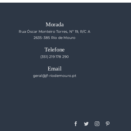
Morada
Rua Óscar Monteiro Torres, Nº 19, R/C A
2635-385 Rio de Mouro
Telefone
(351) 219 178 290
Email
geral@jf-riodemouro.pt
Facebook
Twitter
Instagram
Pinterest