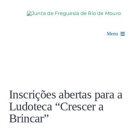
Skip
to
content
Menu
Rio de Mouro
Junta de Freguesia
View
Assembleia
Larger
Inscrições abertas para a
Image
Balcão Digital
Ludoteca “Crescer a
Brincar”
Notícias e Eventos
Espaço Cultural