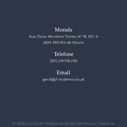
Morada
Rua Óscar Monteiro Torres, Nº 19, R/C A
2635-385 Rio de Mouro
Telefone
(351) 219 178 290
Email
geral@jf-riodemouro.pt
©
2026 Junta de Freguesia de Rio de Mouro | Todos os