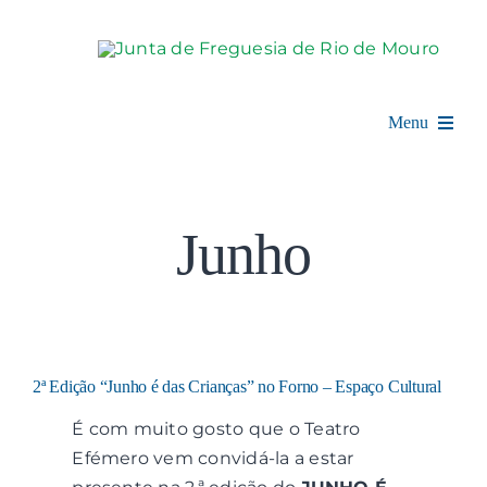
Skip
to
content
Menu
Rio de Mouro
Junho
Junta de Freguesia
Assembleia
Balcão Digital
2ª Edição “Junho é das Crianças” no Forno – Espaço Cultural
Notícias e Eventos
É com muito gosto que o Teatro
Efémero vem convidá-la a estar
Espaço Cultural