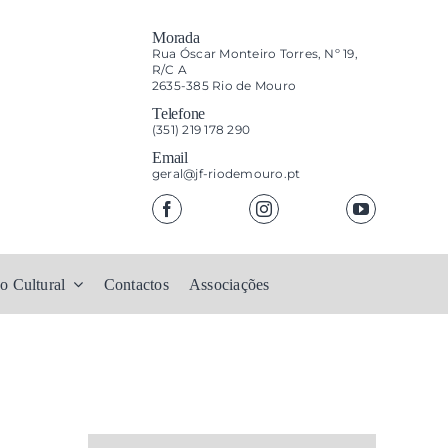
Morada
Rua Óscar Monteiro Torres, Nº 19,
R/C A
2635-385 Rio de Mouro
Telefone
(351) 219 178 290
Email
geral@jf-riodemouro.pt
o Cultural
Contactos
Associações