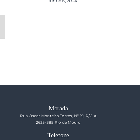
Junho 6, 2024
ail
ecessário
s
o
blicado)
Morada
Rua Óscar Monteiro Torres, Nº 19, R/C A
2635-385 Rio de Mouro
Telefone