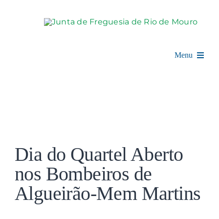
Skip
to
content
Menu
Rio de Mouro
Junta de Freguesia
View
Assembleia
Larger
Dia do Quartel Aberto
Image
Balcão Digital
nos Bombeiros de
Algueirão-Mem Martins
Notícias e Eventos
Espaço Cultural