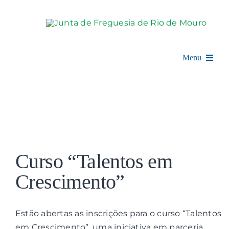
Skip
to
content
Menu
Rio de Mouro
Junta de Freguesia
View
Assembleia
Larger
Curso “Talentos em
Image
Balcão Digital
Crescimento”
Notícias e Eventos
Estão abertas as inscrições para o curso “Talentos
em Crescimento”, uma iniciativa em parceria
Espaço Cultural