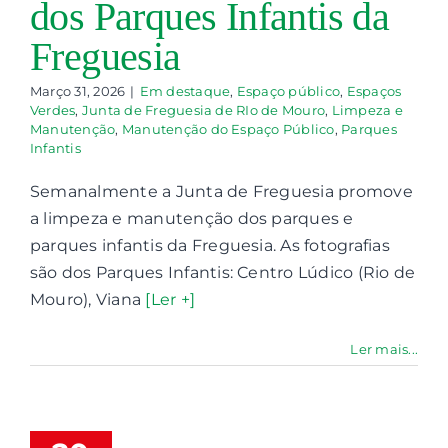
dos Parques Infantis da
Freguesia
Contactos
Março 31, 2026
|
Em destaque
,
Espaço público
,
Espaços
Associações
Verdes
,
Junta de Freguesia de RIo de Mouro
,
Limpeza e
Manutenção
,
Manutenção do Espaço Público
,
Parques
Infantis
Semanalmente a Junta de Freguesia promove
a limpeza e manutenção dos parques e
parques infantis da Freguesia. As fotografias
são dos Parques Infantis: Centro Lúdico (Rio de
ualificação
Mouro), Viana
[Ler +]
o Parque
nfantil do
Ler mais...
tro Lúdico
m Rio de
Mouro