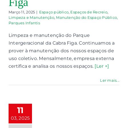
Figa
Março 11, 2025
|
Espaço público
,
Espaços de Recreio
,
Limpeza e Manutenção
,
Manutenção do Espaço Público
,
Parques Infantis
Limpeza e manutenção do Parque
Intergeracional da Cabra Figa. Continuamos a
prover à manutenção dos nossos espaços de
uso coletivo. Mensalmente, empresa externa
impeza e
certifica e analisa os nossos espaços.
[Ler +]
gienização
caixotes do
Ler mais...
lixo dos
Parques
nfantis da
11
reguesia
03, 2025
paço público
ços de Recreio