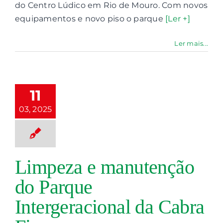
do Centro Lúdico em Rio de Mouro. Com novos
equipamentos e novo piso o parque
[Ler +]
impeza e
utenção do
Ler mais...
Parque
ergeracional
Cabra Figa
11
paço público
03, 2025
ços de Recreio
Limpeza e
anutenção
nutenção do
paço Público
Limpeza e manutenção
ques Infantis
do Parque
Intergeracional da Cabra