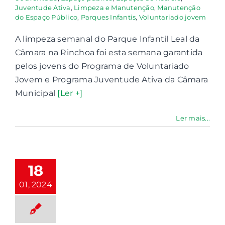
Juventude Ativa
,
Limpeza e Manutenção
,
Manutenção
do Espaço Público
,
Parques Infantis
,
Voluntariado jovem
A limpeza semanal do Parque Infantil Leal da
Câmara na Rinchoa foi esta semana garantida
pelos jovens do Programa de Voluntariado
Jovem e Programa Juventude Ativa da Câmara
Municipal
[Ler +]
Ler mais...
ualificação
que Infantil
 dos Santos
18
paço público
01, 2024
ques Infantis
qualificação
urbana