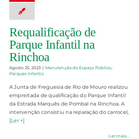
paço Público
ques Infantis
Requalificação de
Parque Infantil na
Rinchoa
Agosto 25, 2023
|
Manutenção do Espaço Público
,
Parques Infantis
A Junta de Freguesia de Rio de Mouro realizou
empreitada de qualificação do Parque Infantil
da Estrada Marquês de Pombal na Rinchoa. A
intervenção consistiu na reparação do carrocel,
[Ler +]
Ler mais...