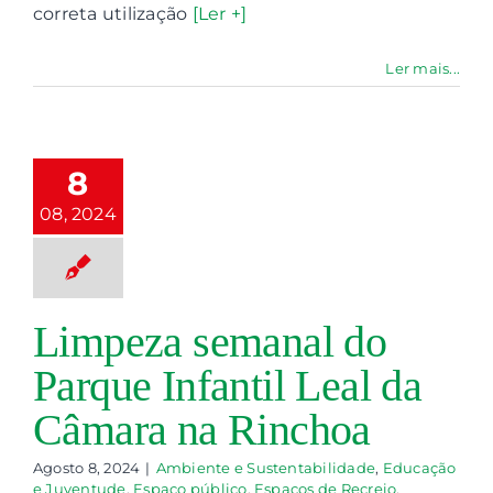
emanal do
correta utilização
[Ler +]
que Infantil
l da Câmara
Ler mais...
a Rinchoa
Ambiente e
tentabilidade
8
Educação e
entude
Espaço
08, 2024
ico
Espaços de
eio
Juventude
va
Limpeza e
anutenção
Limpeza semanal do
nutenção do
paço Público
Parque Infantil Leal da
ques Infantis
ntariado jovem
Câmara na Rinchoa
Agosto 8, 2024
|
Ambiente e Sustentabilidade
,
Educação
e Juventude
,
Espaço público
,
Espaços de Recreio
,