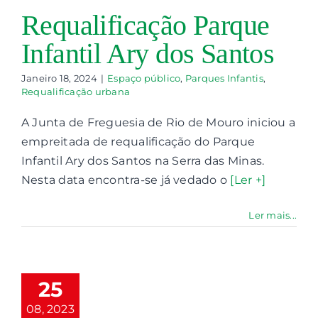
Requalificação Parque
Infantil Ary dos Santos
Janeiro 18, 2024
|
Espaço público
,
Parques Infantis
,
Requalificação urbana
A Junta de Freguesia de Rio de Mouro iniciou a
empreitada de requalificação do Parque
Infantil Ary dos Santos na Serra das Minas.
Nesta data encontra-se já vedado o
[Ler +]
Ler mais...
ualificação
e Parque
nfantil na
25
Rinchoa
08, 2023
nutenção do