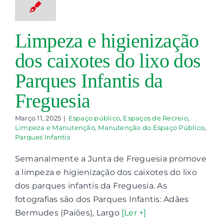
Limpeza e
anutenção
nutenção do
Limpeza e higienização
paço Público
dos caixotes do lixo dos
ques Infantis
Parques Infantis da
Freguesia
Março 11, 2025
|
Espaço público
,
Espaços de Recreio
,
Limpeza e Manutenção
,
Manutenção do Espaço Público
,
Parques Infantis
Semanalmente a Junta de Freguesia promove
a limpeza e higienização dos caixotes do lixo
dos parques infantis da Freguesia. As
fotografias são dos Parques Infantis: Adães
Bermudes (Paiões), Largo
[Ler +]