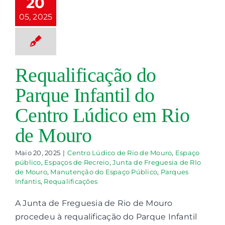
20
o Lúdico de Rio
Mouro
Espaço
05, 2025
ico
Espaços de
reio
Junta de
uesia de RIo de
ro
Manutenção
Requalificação do
spaço Público
ques Infantis
Parque Infantil do
qualificações
Centro Lúdico em Rio
de Mouro
Maio 20, 2025
|
Centro Lúdico de Rio de Mouro
,
Espaço
público
,
Espaços de Recreio
,
Junta de Freguesia de RIo
de Mouro
,
Manutenção do Espaço Público
,
Parques
Infantis
,
Requalificações
A Junta de Freguesia de Rio de Mouro
procedeu à requalificação do Parque Infantil