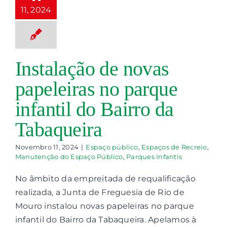
abaqueira
11, 2024
paço público
ços de Recreio
nutenção do
paço Público
Instalação de novas
ques Infantis
papeleiras no parque
infantil do Bairro da
Tabaqueira
Novembro 11, 2024
|
Espaço público
,
Espaços de Recreio
,
Manutenção do Espaço Público
,
Parques Infantis
No âmbito da empreitada de requalificação
realizada, a Junta de Freguesia de Rio de
Mouro instalou novas papeleiras no parque
Limpeza
infantil do Bairro da Tabaqueira. Apelamos à