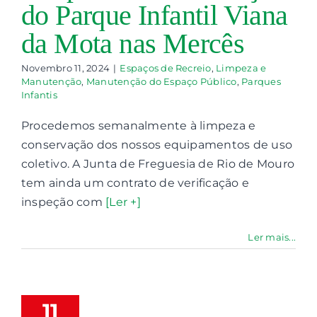
do Parque Infantil Viana
da Mota nas Mercês
Novembro 11, 2024
|
Espaços de Recreio
,
Limpeza e
Manutenção
,
Manutenção do Espaço Público
,
Parques
Infantis
Procedemos semanalmente à limpeza e
conservação dos nossos equipamentos de uso
coletivo. A Junta de Freguesia de Rio de Mouro
tem ainda um contrato de verificação e
inspeção com
[Ler +]
stalação de
Ler mais...
novas
peleiras no
que infantil
 Bairro da
11