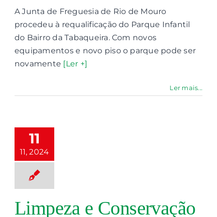
A Junta de Freguesia de Rio de Mouro
procedeu à requalificação do Parque Infantil
do Bairro da Tabaqueira. Com novos
equipamentos e novo piso o parque pode ser
novamente
[Ler +]
impeza e
Ler mais...
servação do
que Infantil
na da Mota
as Mercês
11
ços de Recreio
11, 2024
Limpeza e
anutenção
nutenção do
paço Público
Limpeza e Conservação
ques Infantis