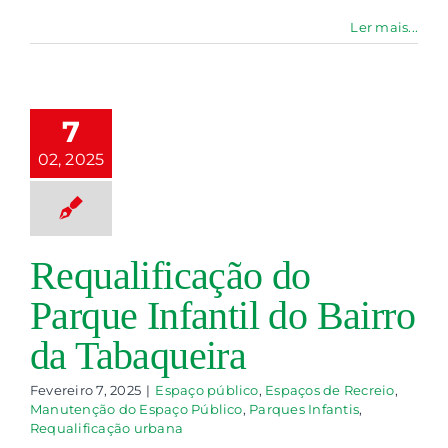
ualificação
o Parque
Ler mais...
nfantil do
airro da
abaqueira
7
paço público
02, 2025
ços de Recreio
nutenção do
paço Público
ques Infantis
qualificação
Requalificação do
urbana
Parque Infantil do Bairro
da Tabaqueira
Fevereiro 7, 2025
|
Espaço público
,
Espaços de Recreio
,
Manutenção do Espaço Público
,
Parques Infantis
,
Requalificação urbana