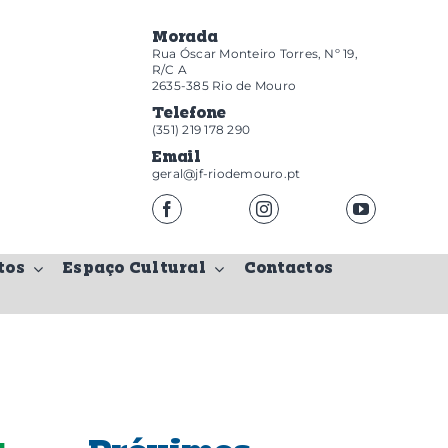
Morada
Rua Óscar Monteiro Torres, Nº 19,
R/C A
2635-385 Rio de Mouro
Telefone
(351) 219 178 290
Email
geral@jf-riodemouro.pt
tos
Espaço Cultural
Contactos