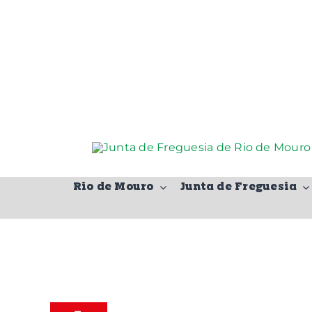
Skip
to
content
Rio de Mouro
Junta de Freguesia
ação pública
a Municipal
itação de