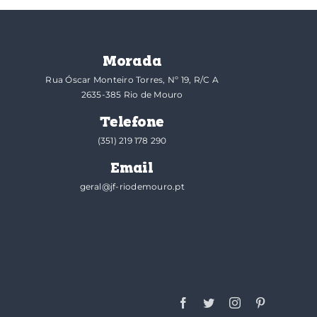
Morada
Rua Óscar Monteiro Torres, Nº 19, R/C A
2635-385 Rio de Mouro
Telefone
(351) 219 178 290
Email
geral@jf-riodemouro.pt
Facebook
Twitter
Instagram
Pinterest