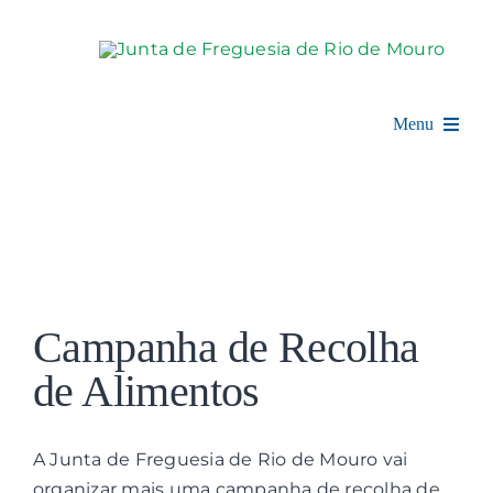
Skip
to
content
Menu
Rio de Mouro
Junta de Freguesia
View
Assembleia
Larger
Campanha de Recolha
Image
Balcão Digital
de Alimentos
Notícias e Eventos
A Junta de Freguesia de Rio de Mouro vai
organizar mais uma campanha de recolha de
Espaço Cultural