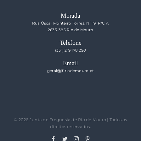
Morada
Rua Óscar Monteiro Torres, Nº 19, R/C A
2635-385 Rio de Mouro
Telefone
(351) 219 178 290
Email
geral@jf-riodemouro.pt
©
2026 Junta de Freguesia de Rio de Mouro | Todos os
direitos reservados.
Facebook
Twitter
Instagram
Pinterest