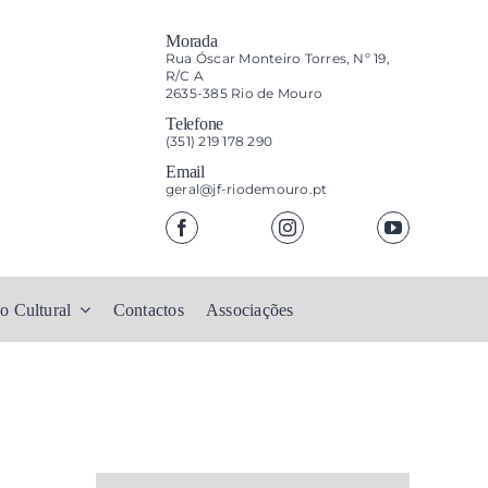
Morada
Rua Óscar Monteiro Torres, Nº 19,
R/C A
2635-385 Rio de Mouro
Telefone
(351) 219 178 290
Email
geral@jf-riodemouro.pt
o Cultural
Contactos
Associações