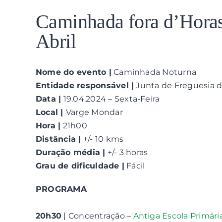
View
Larger
Caminhada fora d’Hora
Image
Abril
Nome do evento |
Caminhada Noturna
Entidade responsável |
Junta de Freguesia 
Data |
19.04.2024 – Sexta-Feira
Local |
Varge Mondar
Hora |
21h00
Distância |
+/- 10 kms
Duração média |
+/- 3 horas
Grau de dificuldade |
Fácil
PROGRAMA
20h30
| Concentração –
Antiga Escola Primária