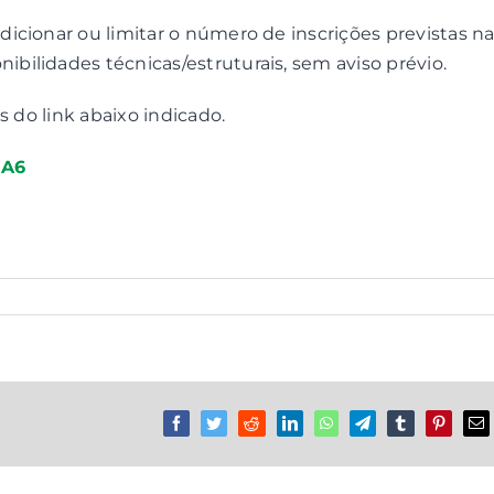
icionar ou limitar o número de inscrições previstas n
ilidades técnicas/estruturais, sem aviso prévio.
s do link abaixo indicado.
NA6
Facebook
Twitter
Reddit
LinkedIn
WhatsApp
Telegram
Tumblr
Pinterest
Em
(n
ma
nã
pu