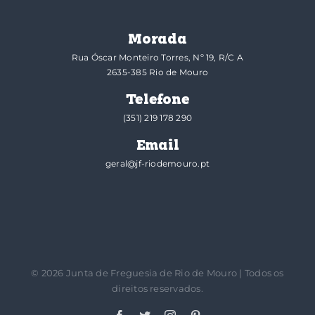
Morada
Rua Óscar Monteiro Torres, Nº 19, R/C A
2635-385 Rio de Mouro
Telefone
(351) 219 178 290
Email
geral@jf-riodemouro.pt
©
2026 Junta de Freguesia de Rio de Mouro | Todos os
direitos reservados.