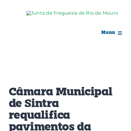
Skip
to
content
Menu
Rio de Mouro
Junta de Freguesia
View
Assembleia
Larger
Câmara Municipal
Image
Balcão Digital
de Sintra
requalifica
Notícias e Eventos
pavimentos da
Espaço Cultural