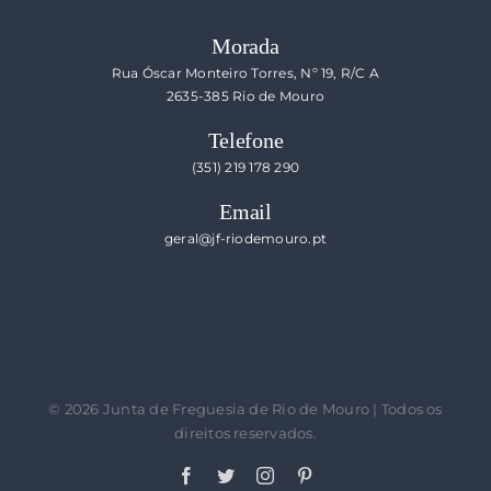
Morada
Rua Óscar Monteiro Torres, Nº 19, R/C A
2635-385 Rio de Mouro
Telefone
(351) 219 178 290
Email
geral@jf-riodemouro.pt
©
2026 Junta de Freguesia de Rio de Mouro | Todos os
direitos reservados.
Facebook
Twitter
Instagram
Pinterest