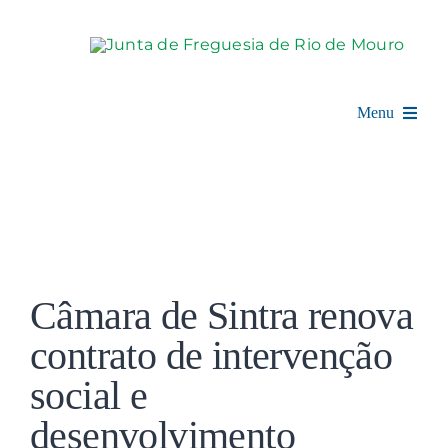
Skip
to
content
Menu
Rio de Mouro
Junta de Freguesia
View
Assembleia
Larger
Câmara de Sintra renova
Image
Balcão Digital
contrato de intervenção
social e
Notícias e Eventos
desenvolvimento
Espaço Cultural