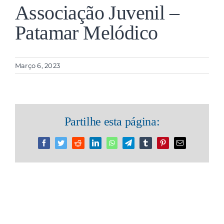
Associação Juvenil –
Patamar Melódico
Contactos
Associações
Março 6, 2023
Partilhe esta página:
Facebook
Twitter
Reddit
LinkedIn
WhatsApp
Telegram
Tumblr
Pinterest
Email
(necessário
mas
não
publicado)