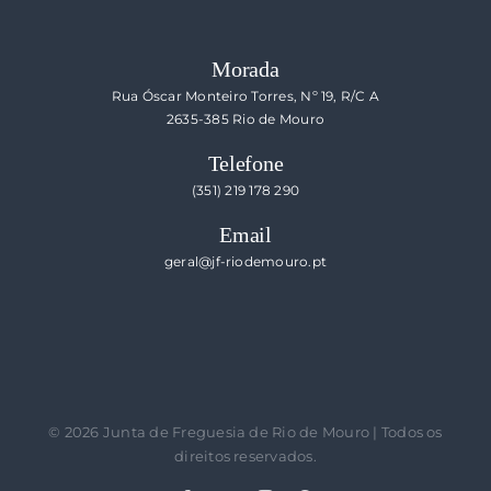
Morada
Rua Óscar Monteiro Torres, Nº 19, R/C A
2635-385 Rio de Mouro
Telefone
(351) 219 178 290
Email
geral@jf-riodemouro.pt
©
2026 Junta de Freguesia de Rio de Mouro | Todos os
direitos reservados.