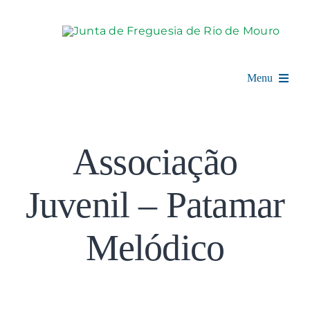
Skip
to
content
Menu
Rio de Mouro
Associação
Junta de Freguesia
Juvenil – Patamar
Assembleia
Balcão Digital
Melódico
Notícias e Eventos
Espaço Cultural