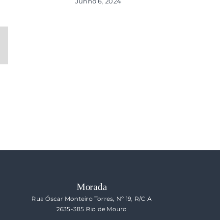
Junho 6, 2024
ail
ecessário
s
o
blicado)
Morada
Rua Óscar Monteiro Torres, Nº 19, R/C A
2635-385 Rio de Mouro