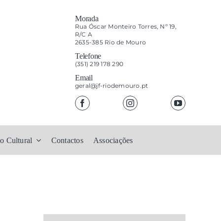
Morada
Rua Óscar Monteiro Torres, Nº 19,
R/C A
2635-385 Rio de Mouro
Telefone
(351) 219 178 290
Email
geral@jf-riodemouro.pt
o Cultural
Contactos
Associações