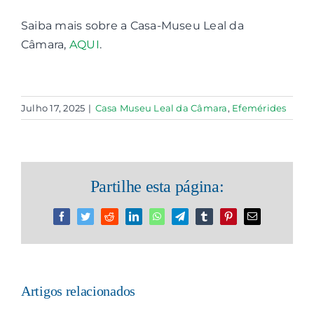
Saiba mais sobre a Casa-Museu Leal da
Câmara,
AQUI
.
Julho 17, 2025
|
Casa Museu Leal da Câmara
,
Efemérides
Partilhe esta página:
Facebook
Twitter
Reddit
LinkedIn
WhatsApp
Telegram
Tumblr
Pinterest
Email
(necessário
mas
não
publicado)
Artigos relacionados