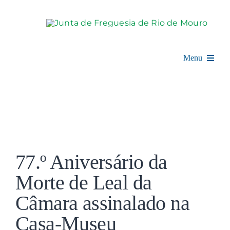
Skip
to
content
Menu
Rio de Mouro
Junta de Freguesia
View
Assembleia
Larger
77.º Aniversário da
Image
Balcão Digital
Morte de Leal da
Câmara assinalado na
Notícias e Eventos
Casa-Museu
Espaço Cultural