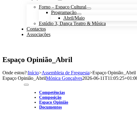
Forno – Espaço Cultural
Programação
Abril/Maio
Estúdio 3, Dança Teatro & Música
Contactos
Associações
Espaço Opinião_Abril
Onde estou?
:
Início
>
Assembleia de Freguesia
>
Espaço Opinião_Abril
Espaço Opinião_Abril
Mónica Gonçalves
2026-06-11T11:05:25+01:0
Toggle
Navigation
Competências
Composição
Espaço Opinião
Documentos