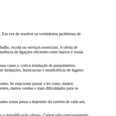
. Em vez de resolver os verdadeiros problemas de
lho, escola ou serviços essenciais. A oferta de
usência de ligações eficientes entre bairros e zonas
suas casas e, com a instalação de parquímetros,
 limitações, burocracias e insuficiência de lugares
es. Se estacionar passar a ter custo, muitos
ientes, menos vendas e mais dificuldades para os
adas zonas passa a depender da carteira de cada um,
os e requalificação urbana. Cobrar pelo estacionamento