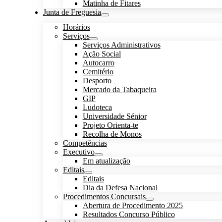
Matinha de Fitares
Junta de Freguesia
Horários
Serviços
Serviços Administrativos
Ação Social
Autocarro
Cemitério
Desporto
Mercado da Tabaqueira
GIP
Ludoteca
Universidade Sénior
Projeto Orienta-te
Recolha de Monos
Competências
Executivo
Em atualização
Editais
Editais
Dia da Defesa Nacional
Procedimentos Concursais
Abertura de Procedimento 2025
Resultados Concurso Público