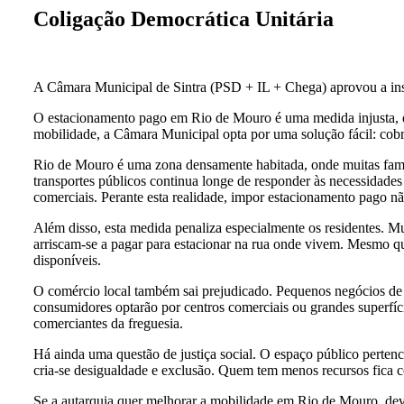
Coligação Democrática Unitária
A Câmara Municipal de Sintra (PSD + IL + Chega) aprovou a in
O estacionamento pago em Rio de Mouro é uma medida injusta, des
mobilidade, a Câmara Municipal opta por uma solução fácil: cobr
Rio de Mouro é uma zona densamente habitada, onde muitas famíli
transportes públicos continua longe de responder às necessidades r
comerciais. Perante esta realidade, impor estacionamento pago n
Além disso, esta medida penaliza especialmente os residentes. Mu
arriscam-se a pagar para estacionar na rua onde vivem. Mesmo qua
disponíveis.
O comércio local também sai prejudicado. Pequenos negócios de R
consumidores optarão por centros comerciais ou grandes superfíci
comerciantes da freguesia.
Há ainda uma questão de justiça social. O espaço público perten
cria-se desigualdade e exclusão. Quem tem menos recursos fica c
Se a autarquia quer melhorar a mobilidade em Rio de Mouro, deve 