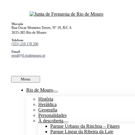
Skip
to
content
Morada
Rua Óscar Monteiro Torres, Nº 19, R/C A
2635-385 Rio de Mouro
Telefone
(351) 219 178 290
Email
geral@jf-riodemouro.pt
Menu
Rio de Mouro
História
Heráldica
Geografia
Personalidades
À descoberta
Parque Urbano da Rinchoa – Fitares
Parque Linear da Ribeira da Laje