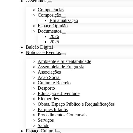
Assembleia
Competências
Composição
Em atualização
Espaço Opinião
Documentos
2026
2025
Balcão Digital
Notícias e Eventos
Ambiente e Sustentabilidade
Assembleia de Freguesia
Associações
Ação Social
Cultura e Recreio
Desporto
Educação e Juventude
Efemérides
Obras, Espaço Público e Requalificações
Parques Infantis
Procedimentos Concursais
Serviços
Saúde
Espaço Cultural